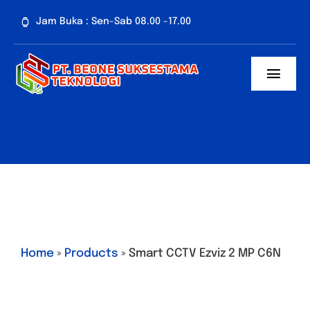
Skip
Jam Buka : Sen-Sab 08.00 -17.00
to
content
Toggl
Navig
Home
Tentang Kami
Paket CCTV
Penawaran Spes
Home
»
Products
»
Smart CCTV Ezviz 2 MP C6N
Artikel