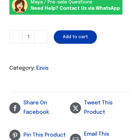
Maya / Pre-sale Questions
Need Help? Contact Us via WhatsApp
Add to cart
Smart
CCTV
Ezviz
Category:
Ezvis
2
MP
C6N
quantity
Share On
Tweet This
Facebook
Product
Email This
Pin This Product