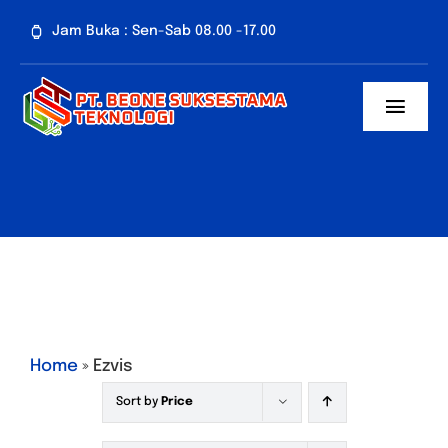
Skip
Jam Buka : Sen-Sab 08.00 -17.00
to
content
Toggl
Navig
Home
Tentang Kami
Paket CCTV
Penawaran Spes
Home
»
Ezvis
Artikel
Sort by
Price